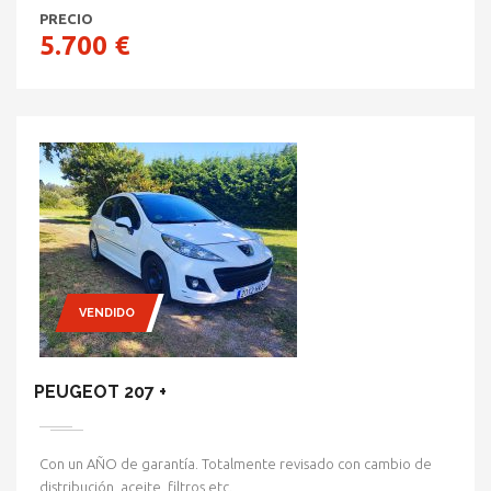
PRECIO
5.700 €
VENDIDO
PEUGEOT 207 +
Con un AÑO de garantía. Totalmente revisado con cambio de
distribución, aceite, filtros etc.